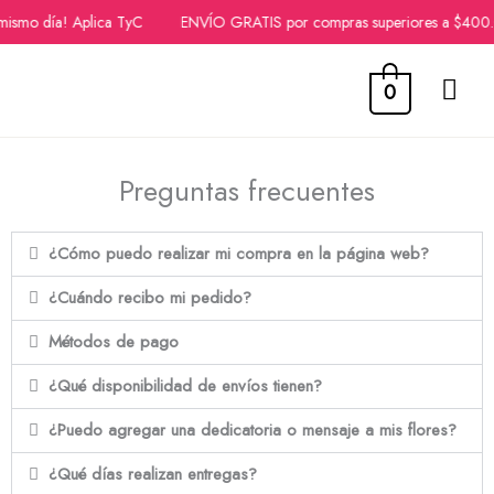
mismo día! Aplica TyC
ENVÍO GRATIS por compras superiores a $400
ME
0
PRI
Ir
al
Preguntas frecuentes
contenido
¿Cómo puedo realizar mi compra en la página web?
¿Cuándo recibo mi pedido?
Métodos de pago
¿Qué disponibilidad de envíos tienen?
¿Puedo agregar una dedicatoria o mensaje a mis flores?
¿Qué días realizan entregas?