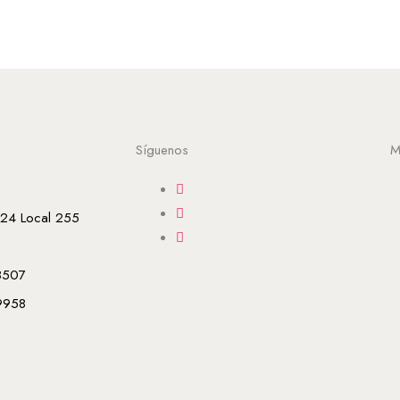
Síguenos
M
-24 Local 255
8507
9958