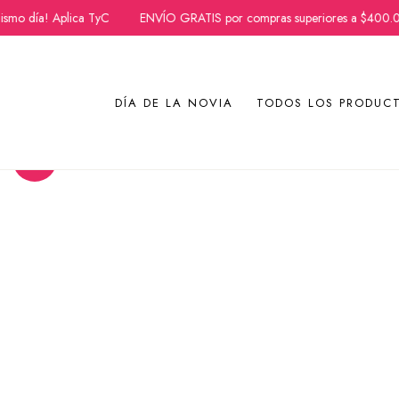
o día! Aplica TyC
ENVÍO GRATIS por compras superiores a $400.00
Ir
DÍA DE LA NOVIA
TODOS LOS PRODUC
al
contenido
¡Oferta!