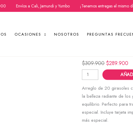
0
Envíos a Cali, Jamundi y Yumbo
¡Tenemos entregas el mismo día!
TOS
OCASIONES
NOSOTROS
PREGUNTAS FRECUE
Arreglo de Giras
Arreglo
de
$
309.900
$
289.900
Girasoles
AÑADI
cantidad
Arreglo de 20 girasoles co
la belleza radiante de los
equilibrio. Perfecto para 
especial. Incluye tarjeta 
más especial.