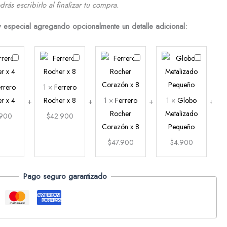
drás escribirlo al finalizar tu compra.
y especial agregando opcionalmente un detalle adicional:
Ferrero
Ferrero
Ferrero
Globo
Rocher
Rocher
Rocher
Metalizad
x
x
Corazón
Pequeño
rrero
1
×
Ferrero
4
8
x
r x 4
Rocher x 8
1
×
Ferrero
1
×
Globo
8
Rocher
Metalizado
.900
$
42.900
Corazón x 8
Pequeño
$
47.900
$
4.900
Pago seguro garantizado