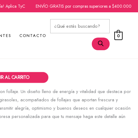
 Aplica TyC
ENVÍO GRATIS por compras superiores a $400.000
E
Búsqueda
NTES
CONTACTO
0
de
oles
productos
R AL CARRITO
n follaje. Un diseño lleno de energía y vitalidad que destaca por
 girasoles, acompañados de follajes que aportan frescura y
transmitir alegría, optimismo y buenos deseos en cualquier ocasión
impresa personalizada para que tu mensaje haga este detalle aún