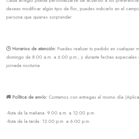
Cada arreglo puede personalizarse de acuerdo a tus preferencias
deseas modificar algún tipo de flor, puedes indicarlo en el campo
persona que quieres sorprender.
🕒 Horarios de atención:
Puedes realizar tu pedido en cualquier 
domingo de 8:00 a.m. a 6:00 p.m., y durante fechas especiales c
jornada nocturna.
🚚 Política de envío:
Contamos con entregas el mismo día (Aplica 
-Ruta de la mañana: 9:00 a.m. a 12:00 p.m.
-Ruta de la tarde: 12:00 p.m. a 6:00 p.m.