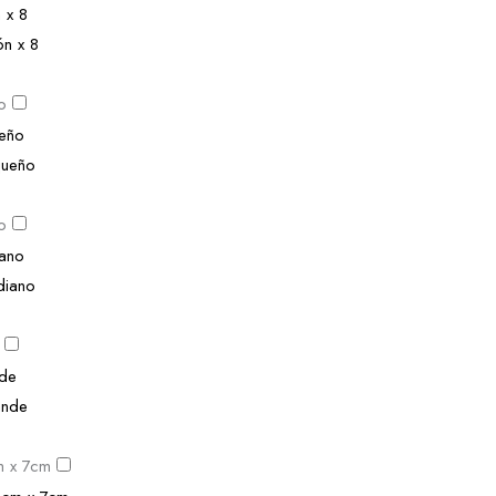
ón x 8
o
queño
o
diano
ande
m x 7cm