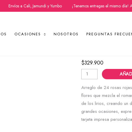
Envíos a Cali, Jamundi y Yumbo
¡Tenemos entregas el mismo día! Aplic
TOS
OCASIONES
NOSOTROS
PREGUNTAS FRECUE
Arreglo de Rosas,
Arreglo
de
$
329.900
Rosas,
AÑADI
Cláveles,
Girasoles
Arreglo de 24 rosas rojas,
y
flores que mezcla el roman
Lirios
de los lirios, creando un d
cantidad
grandes ocasiones, expres
tarjeta impresa personali