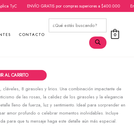
a TyC
ENVÍO GRATIS por compras superiores a $400.000
Envíos
Búsqueda
NTES
CONTACTO
0
de
 Cláveles, Girasoles y Lirios
productos
R AL CARRITO
 cláveles, 8 girasoles y lirios. Una combinación impactante de
ticismo de las rosas, la calidez de los girasoles y la elegancia
etalle lleno de fuerza, luz y sentimiento. Ideal para sorprender en
ar amor profundo o celebrar momentos inolvidables. Incluye
zada para que tu mensaje haga este detalle aún más especial.