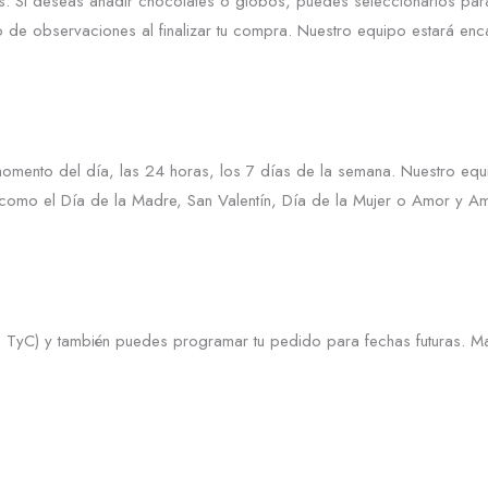
. Si deseas añadir chocolates o globos, puedes seleccionarlos para 
 de observaciones al finalizar tu compra. Nuestro equipo estará enca
momento del día, las 24 horas, los 7 días de la semana. Nuestro eq
omo el Día de la Madre, San Valentín, Día de la Mujer o Amor y Ami
TyC) y también puedes programar tu pedido para fechas futuras. Ma