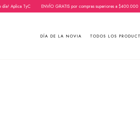
! Aplica TyC
ENVÍO GRATIS por compras superiores a $400.000
Ir
DÍA DE LA NOVIA
TODOS LOS PRODUC
al
contenido