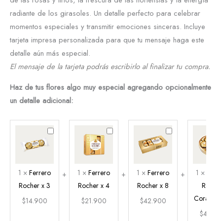
de las rosas y lirios, la frescura de las hortensias y la energía
radiante de los girasoles. Un detalle perfecto para celebrar
momentos especiales y transmitir emociones sinceras. Incluye
tarjeta impresa personalizada para que tu mensaje haga este
detalle aún más especial.
El mensaje de la tarjeta podrás escribirlo al finalizar tu compra.
Haz de tus flores algo muy especial agregando opcionalmente
un detalle adicional:
Ferrero
Ferrero
Ferrero
Rocher
Rocher
Rocher
x
x
x
3
4
8
1
×
Ferrero
1
×
Ferrero
1
×
Ferrero
1
×
Ferr
Rocher x 3
Rocher x 4
Rocher x 8
Roche
Corazón 
$
14.900
$
21.900
$
42.900
$
47.9