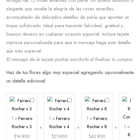
Arreglo de 12 rosas amarillas con perla. Un diseño luminoso y
elegante que resalta la alegría de las rosas amarillas,
acompañado de delicados detalles de perla que aportan un
toque sofisticado. Ideal para transmitir felicidad, gratitud y
buenos deseos en cualquier ocasión especial. Incluye tarjeta
impresa personalizada para que tu mensaje haga este detalle
aún más especial.
El mensaje de la tarjeta podrás escribirlo al finalizar tu compra.
Haz de tus flores algo muy especial agregando opcionalmente
un detalle adicional:
Ferrero
Ferrero
Ferrero
Rocher
Rocher
Rocher
x
x
x
1
×
Ferrero
1
×
Ferrero
1
×
Ferrero
3
4
8
Rocher x 3
Rocher x 4
Rocher x 8
1
×
Ferr
Roche
$
14.900
$
21.900
$
42.900