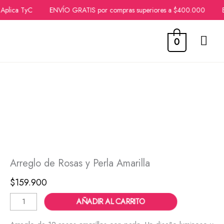
Aplica TyC
ENVÍO GRATIS por compras superiores a $400.000
En
ME
0
Ir
PRI
al
contenido
Arreglo
de
Rosas
y
Perla
Amarilla
Arreglo de Rosas y Perla Amarilla
cantidad
$
159.900
AÑADIR AL CARRITO