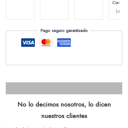
Corazón 
$
47.9
Pago seguro garantizado
Descripción
No lo decimos nosotros, lo dicen
nuestros clientes