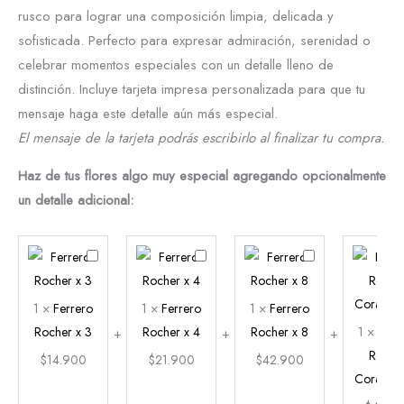
rusco para lograr una composición limpia, delicada y
sofisticada. Perfecto para expresar admiración, serenidad o
celebrar momentos especiales con un detalle lleno de
distinción. Incluye tarjeta impresa personalizada para que tu
mensaje haga este detalle aún más especial.
El mensaje de la tarjeta podrás escribirlo al finalizar tu compra.
Haz de tus flores algo muy especial agregando opcionalmente
un detalle adicional:
Ferrero
Ferrero
Ferrero
Rocher
Rocher
Rocher
x
x
x
1
×
Ferrero
1
×
Ferrero
1
×
Ferrero
3
4
8
Rocher x 3
Rocher x 4
Rocher x 8
1
×
Ferr
Roche
$
14.900
$
21.900
$
42.900
Corazón 