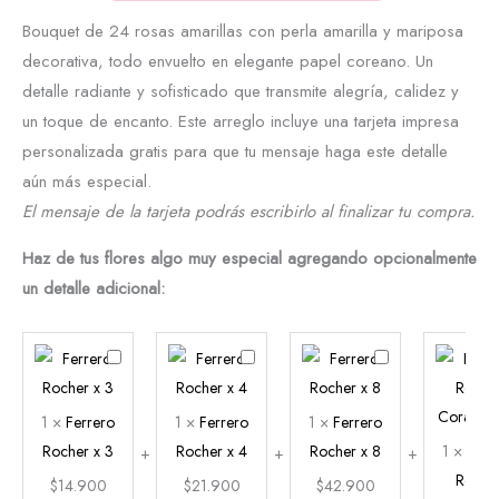
Bouquet de 24 rosas amarillas con perla amarilla y mariposa
decorativa, todo envuelto en elegante papel coreano. Un
detalle radiante y sofisticado que transmite alegría, calidez y
un toque de encanto. Este arreglo incluye una tarjeta impresa
personalizada gratis para que tu mensaje haga este detalle
aún más especial.
El mensaje de la tarjeta podrás escribirlo al finalizar tu compra.
Haz de tus flores algo muy especial agregando opcionalmente
un detalle adicional:
Ferrero
Ferrero
Ferrero
Rocher
Rocher
Rocher
x
x
x
1
×
Ferrero
1
×
Ferrero
1
×
Ferrero
3
4
8
Rocher x 3
Rocher x 4
Rocher x 8
1
×
Ferr
Roche
$
14.900
$
21.900
$
42.900