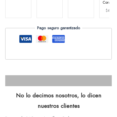
Corazón 
$
47.9
Pago seguro garantizado
Descripción
No lo decimos nosotros, lo dicen
nuestros clientes