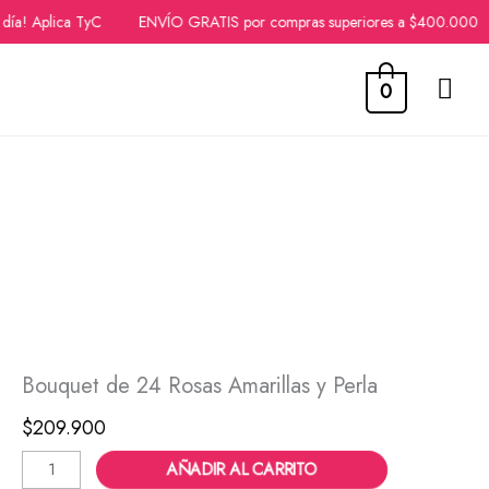
ía! Aplica TyC
ENVÍO GRATIS por compras superiores a $400.000
ME
0
Ir
PRI
al
contenido
Bouquet
de
24
Rosas
Amarillas
y
Perla
Bouquet de 24 Rosas Amarillas y Perla
cantidad
$
209.900
AÑADIR AL CARRITO