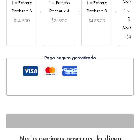
x
x
x
1
×
Ferrero
1
×
Ferrero
1
×
Ferrero
3
4
8
Rocher x 3
Rocher x 4
Rocher x 8
1
×
Ferr
Roche
$
14.900
$
21.900
$
42.900
Corazón 
$
47.9
Pago seguro garantizado
Descripción
No lo decimos nosotros, lo dicen