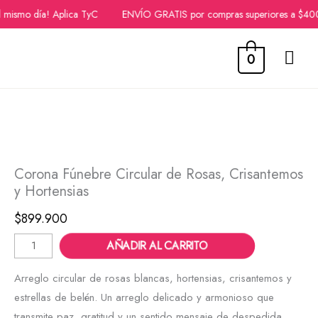
 mismo día! Aplica TyC
ENVÍO GRATIS por compras superiores a $40
ME
0
Ir
PRI
al
contenido
Corona
Fúnebre
Circular
Corona Fúnebre Circular de Rosas, Crisantemos
de
y Hortensias
Rosas,
Crisantemos
$
899.900
y
AÑADIR AL CARRITO
Hortensias
cantidad
Arreglo circular de rosas blancas, hortensias, crisantemos y
estrellas de belén. Un arreglo delicado y armonioso que
transmite paz, gratitud y un sentido mensaje de despedida